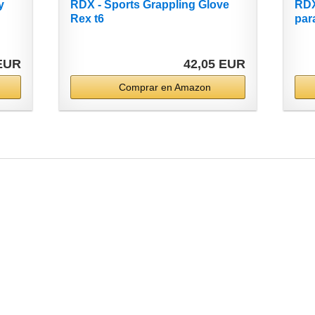
y
RDX - Sports Grappling Glove
RDX
Rex t6
para
 EUR
42,05 EUR
Comprar en Amazon