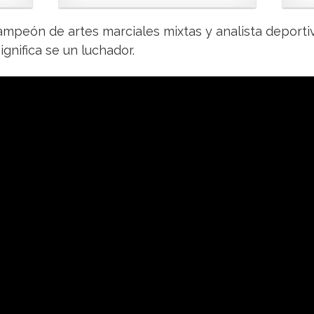
campeón de artes marciales mixtas y analista deport
ignifica se un luchador.