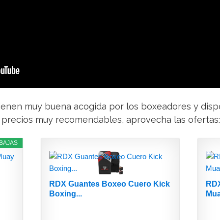
ienen muy buena acogida por los boxeadores y disp
 precios muy recomendables, aprovecha las ofertas:
BAJAS
RDX Guantes Boxeo Cuero Kick
RDX
Boxing...
Mua