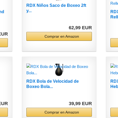
RDX Niños Saco de Boxeo 2ft
y...
nd
RDX
Rell
62,99 EUR
 EUR
Comprar en Amazon
RDX Bola de Velocidad de
RDX
Boxeo Bola...
Heb
 EUR
39,99 EUR
Comprar en Amazon